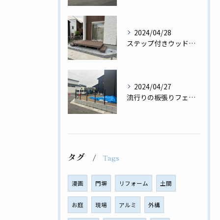
2024/04/28
ステップ付きウッドデッキ♪用途に合わせたウッドデッキ✨
2024/04/27
流行りの板張りフェンス工事完了✨
タグ
Tags
漫画
門塀
リフォーム
土間
お庭
現場
アルミ
外構