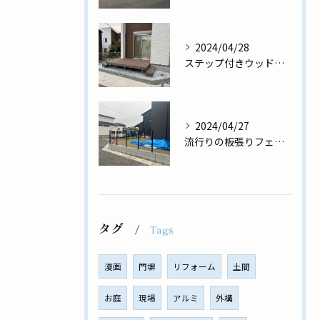
2024/04/28
ステップ付きウッドデッキ♪用途に合わせたウッドデッキ✨
2024/04/27
流行りの板張りフェンス工事完了✨
タグ
Tags
漫画
門塀
リフォーム
土間
お庭
現場
アルミ
外構