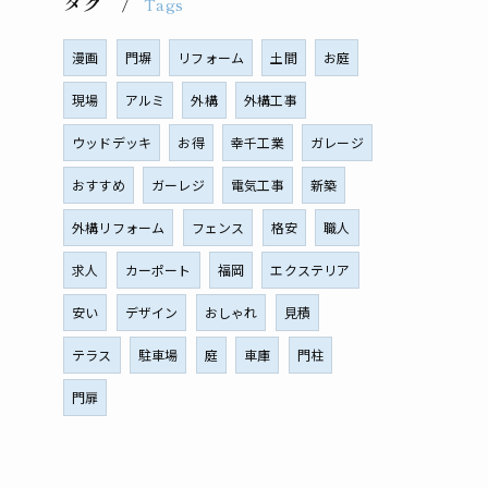
タグ
Tags
漫画
門塀
リフォーム
土間
お庭
現場
アルミ
外構
外構工事
ウッドデッキ
お得
幸千工業
ガレージ
おすすめ
ガーレジ
電気工事
新築
外構リフォーム
フェンス
格安
職人
求人
カーポート
福岡
エクステリア
安い
デザイン
おしゃれ
見積
テラス
駐車場
庭
車庫
門柱
門扉