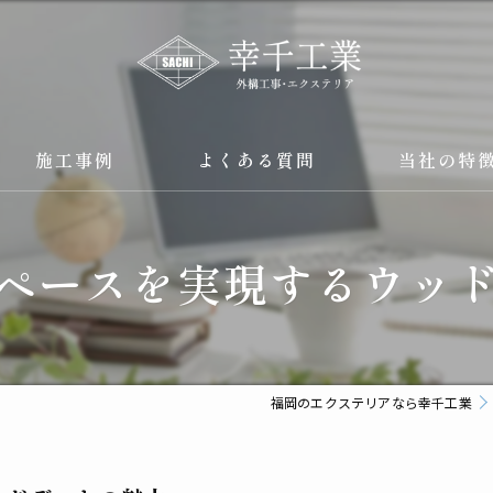
施工事例
よくある質問
当社の特
外構工事
ペースを実現するウッ
カーポート
ウッドデッキ
フェンス
福岡のエクステリアなら幸千工業
ガレージ