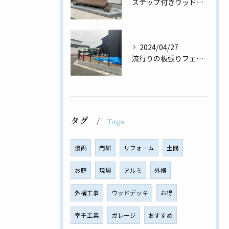
ステップ付きウッドデッキ♪用途に合わせたウッドデッキ✨
2024/04/27
流行りの板張りフェンス工事完了✨
タグ
Tags
漫画
門塀
リフォーム
土間
お庭
現場
アルミ
外構
外構工事
ウッドデッキ
お得
幸千工業
ガレージ
おすすめ