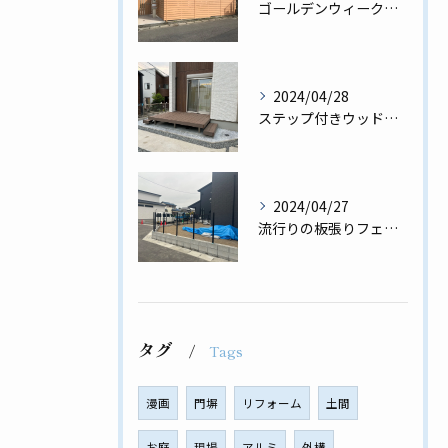
ゴールデンウィーク前の工事完了✨板張りフェンス、門扉、門柱工事💪🏿
2024/04/28
ステップ付きウッドデッキ♪用途に合わせたウッドデッキ✨
2024/04/27
流行りの板張りフェンス工事完了✨
タグ
Tags
漫画
門塀
リフォーム
土間
お庭
現場
アルミ
外構